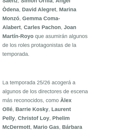
Sáenz
,
Simón Orfila
,
Àngel
Òdena
,
David Alegret
,
Marina
Monzó
,
Gemma Coma-
Alabert
,
Carles Pachon
,
Joan
Martín-Royo
que asumirán algunos
de los roles protagonistas de la
temporada.
La temporada 25/26 acogerá a
algunos de los directores de escena
más reconocidos, como
Àlex
Ollé
,
Barrie Kosky
,
Laurent
Pelly
,
Christof Loy
,
Phelim
McDermott
,
Mario Gas
,
Bárbara