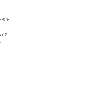
x-en-
The
a