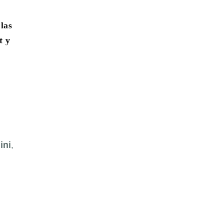
las
t y
ini
,