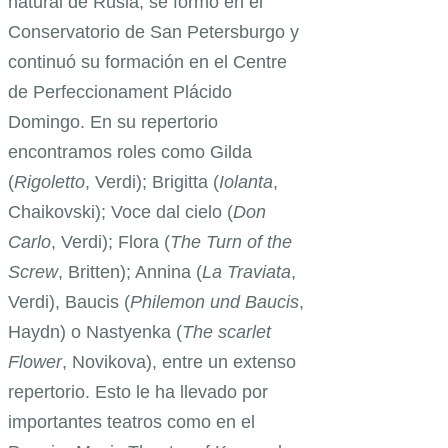
natural de Rusia, se formó en el
Conservatorio de San Petersburgo y
continuó su formación en el Centre
de Perfeccionament Plácido
Domingo. En su repertorio
encontramos roles como Gilda
(
Rigoletto
, Verdi); Brigitta (
Iolanta
,
Chaikovski); Voce dal cielo (
Don
Carlo
, Verdi); Flora (
The Turn of the
Screw
, Britten); Annina (
La Traviata
,
Verdi), Baucis (
Philemon und Baucis
,
Haydn) o Nastyenka (
The scarlet
Flower
, Novikova), entre un extenso
repertorio. Esto le ha llevado por
importantes teatros como en el