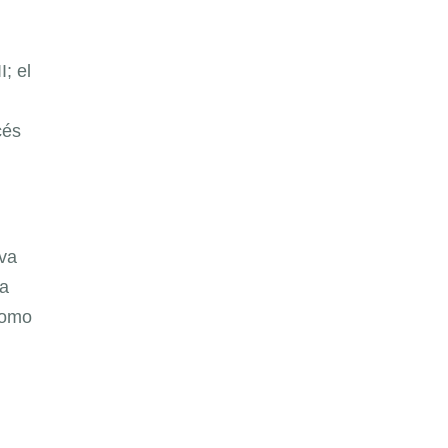
; el
cés
eva
ra
como