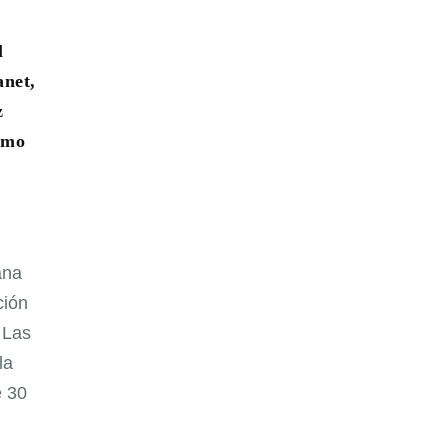
l
anet,
z
omo
ana
ción
 Las
la
e 30