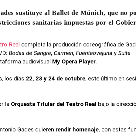
es sustituye al Ballet de Múnich, que no po
stricciones sanitarias impuestas por el Gobie
tro Real
completa la producción coreográfica de Gade
DVD:
Bodas de Sangre
,
Carmen
,
Fuenteovejuna
y
Suite
lataforma audiovisual
My Opera Player
.
s
, los días
22, 23 y 24 de octubre
, este último en ses
or la
Orquesta Titular del Teatro Real
bajo la direcci
Antonio Gades quieren
rendir homenaje
, con estas fun