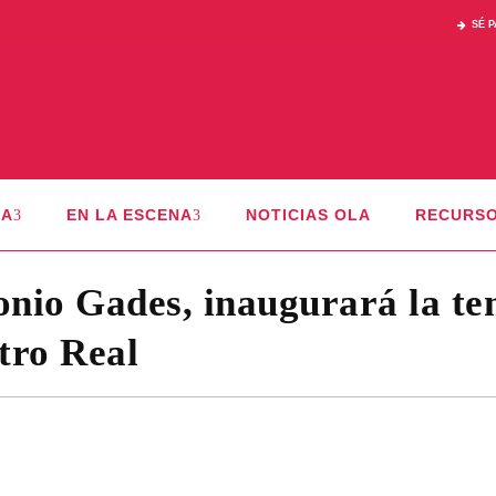
SÉ 
CA
EN LA ESCENA
NOTICIAS OLA
RECURS
onio Gades, inaugurará la t
tro Real