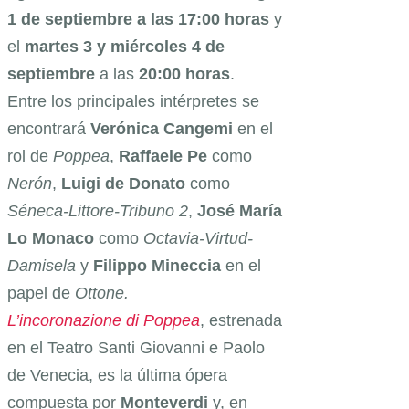
1 de septiembre a las 17:00 horas
y
el
martes 3 y miércoles 4 de
septiembre
a las
20:00 horas
.
Entre los principales intérpretes se
encontrará
Verónica Cangemi
en el
rol de
Poppea
,
Raffaele Pe
como
Nerón
,
Luigi de Donato
como
Séneca-Littore-Tribuno 2
,
José María
Lo Monaco
como
Octavia-Virtud-
Damisela
y
Filippo Mineccia
en el
papel de
Ottone.
L’incoronazione di Poppea
, estrenada
en el Teatro Santi Giovanni e Paolo
de Venecia, es la última ópera
compuesta por
Monteverdi
y, en