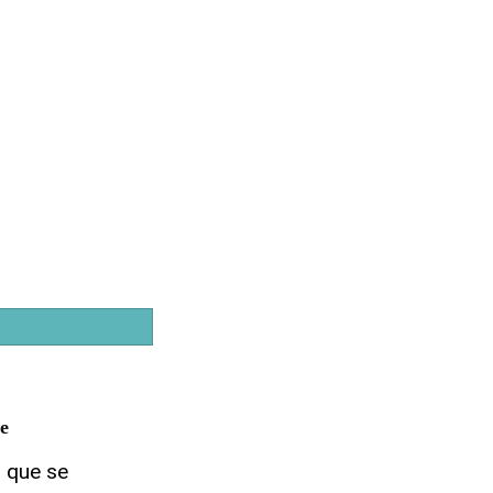
e
s que se