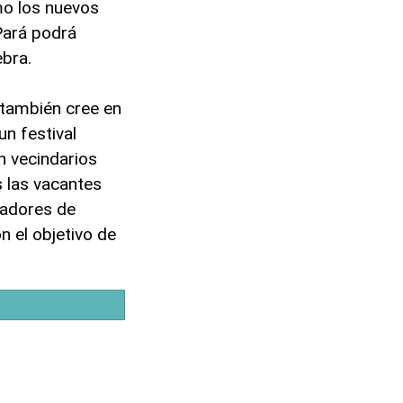
mo los nuevos
Pará podrá
ebra.
también cree en
n festival
en vecindarios
 las vacantes
ñadores de
n el objetivo de