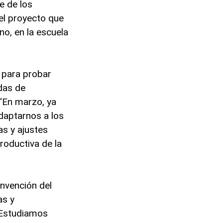
e de los
el proyecto que
o, en la escuela
 para probar
das de
 “En marzo, ya
daptarnos a los
as y ajustes
roductiva de la
nvención del
as y
“Estudiamos