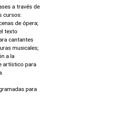
ases a través de
s cursos:
scenas de ópera;
el texto
para cantantes
turas musicales;
n a la
 artístico para
a.
rogramadas para