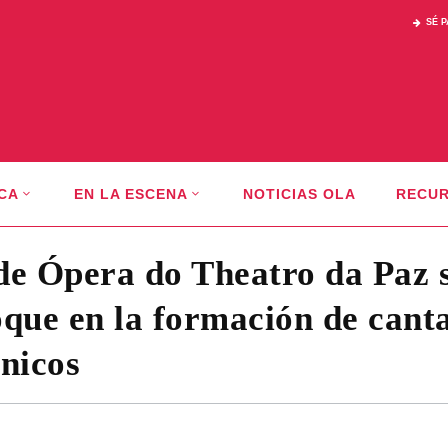
SÉ 
CA
EN LA ESCENA
NOTICIAS OLA
RECU
 de Ópera do Theatro da Paz 
oque en la formación de cant
cnicos