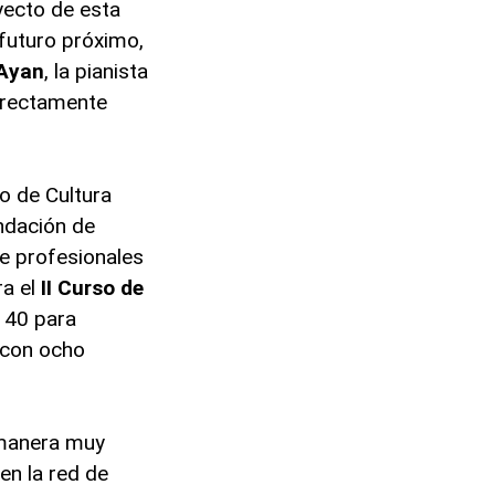
yecto de esta
 futuro próximo,
 Ayan
, la pianista
rectamente
do de Cultura
ndación de
de profesionales
a el
II Curso de
y 40 para
, con ocho
e manera muy
en la red de