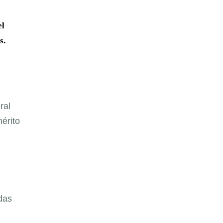
el
s.
ral
érito
das