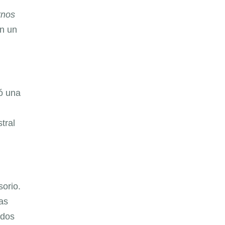
rnos
n un
jó una
tral
sorio.
has
odos