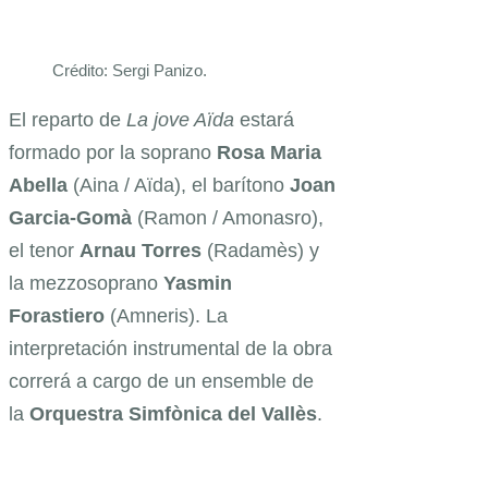
Crédito: Sergi Panizo.
El reparto de
La jove Aïda
estará
formado por la soprano
Rosa Maria
Abella
(Aina / Aïda), el barítono
Joan
Garcia-Gomà
(Ramon / Amonasro),
el tenor
Arnau Torres
(Radamès) y
la mezzosoprano
Yasmin
Forastiero
(Amneris). La
interpretación instrumental de la obra
correrá a cargo de un ensemble de
la
Orquestra Simfònica del Vallès
.