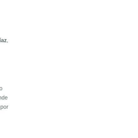
íaz
,
o
onde
 por