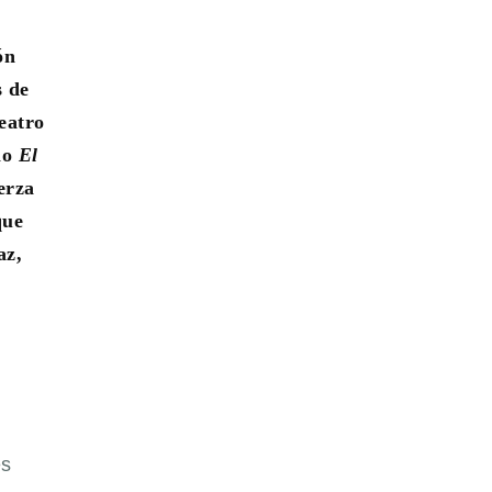
ón
s de
eatro
omo
El
erza
que
az,
es