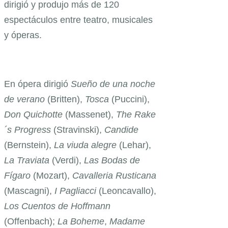
dirigió y produjo más de 120
espectáculos entre teatro, musicales
y óperas.
En ópera dirigió
Sueño de una noche
de verano
(Britten),
Tosca
(Puccini),
Don Quichotte
(Massenet),
The Rake
´s Progress
(Stravinski),
Candide
(Bernstein),
La viuda alegre
(Lehar),
La Traviata
(Verdi),
Las Bodas de
Fígaro
(Mozart),
Cavalleria Rusticana
(Mascagni),
I Pagliacci
(Leoncavallo),
Los Cuentos de Hoffmann
(Offenbach);
La Boheme
,
Madame