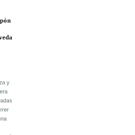
apón
veda
za y
era
vadas
rrer
una