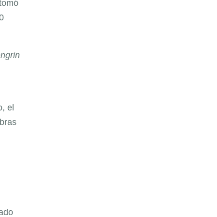
 tomó
0
ngrin
, el
obras
rado