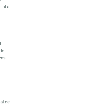
tal a
l
 de
cas,
al de