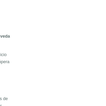
lveda
icio
ópera
s de
r