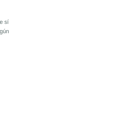
e sí
egún