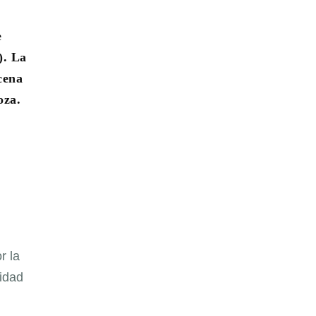
e
). La
cena
oza.
r la
tidad