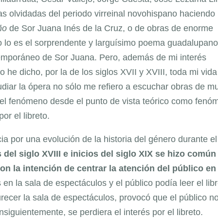
s olvidadas del periodo virreinal novohispano haciendo
ño
de Sor Juana Inés de la Cruz, o de obras de enorme
mo lo es el sorprendente y larguísimo poema guadalupan
ntemporáneo de Sor Juana. Pero, además de mi interés
o he dicho, por la de los siglos XVII y XVIII, toda mi vid
diar la ópera no sólo me refiero a escuchar obras de m
ar el fenómeno desde el punto de vista teórico como fen
or el libreto.
a por una evolución de la historia del género durante el
s del siglo XVIII e inicios del siglo XIX se hizo común 
 la intención de centrar la atención del público en 
n la sala de espectáculos y el público podía leer el lib
urecer la sala de espectáculos, provocó que el público n
nsiguientemente, se perdiera el interés por el libreto.