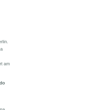
lin.
la
rt am
ado
ima.