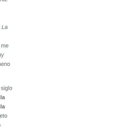
o
La
a me
uy
ómeno
 siglo
la
la
reto
o