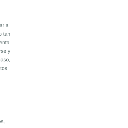
ar a
o tan
senta
rse y
caso,
ntos
es,