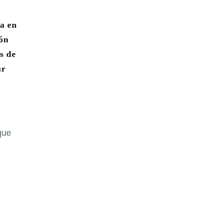
ta en
ión
s de
ur
que