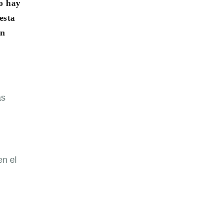
do hay
esta
on
ás
n el