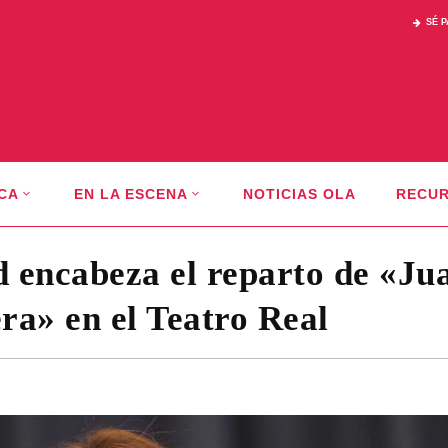
SÉ 
CA
EN LA ESCENA
NOTICIAS OLA
RECU
d encabeza el reparto de «Ju
ra» en el Teatro Real