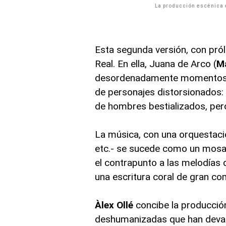
La producción escénica 
Esta segunda versión, con pról
Real. En ella, Juana de Arco (
Ma
desordenadamente momentos d
de personajes distorsionados: 
de hombres bestializados, pero
La música, con una orquestació
etc.- se sucede como un mosaic
el contrapunto a las melodías de
una escritura coral de gran co
Àlex Ollé
concibe la producci
deshumanizadas que han devast