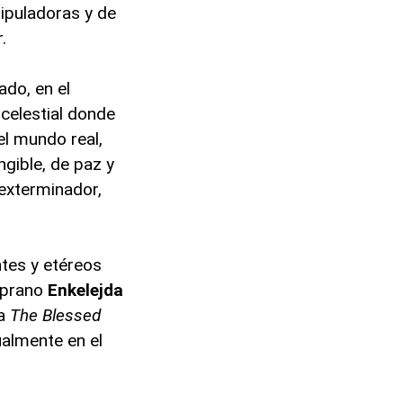
nipuladoras y de
.
ado, en el
 celestial donde
el mundo real,
ngible, de paz y
 exterminador,
tes y etéreos
prano
Enkelejda
ta
The Blessed
ualmente en el