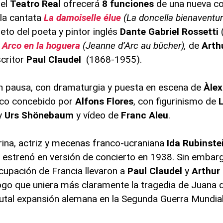
 el
Teatro Real
ofrecerá
8 funciones
de una nueva c
 la cantata
La damoiselle élue
(La doncella bienaventu
eto del poeta y pintor inglés
Dante Gabriel Rossetti
 Arco en la hoguera
(Jeanne d’Arc au bûcher),
de
Arth
scritor
Paul Claudel
(1868-1955).
n pausa, con dramaturgia y puesta en escena de
Àlex
ico concebido por
Alfons Flores
, con figurinismo de
L
y
Urs Shönebaum
y vídeo de
Franc Aleu
.
rina, actriz y mecenas franco-ucraniana
Ida Rubinste
 estrenó en versión de concierto en 1938. Sin embarg
cupación de Francia llevaron a
Paul Claudel
y
Arthur
ogo que uniera más claramente la tragedia de Juana d
rutal expansión alemana en la Segunda Guerra Mundial