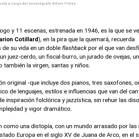
está a cargo del escenógrafo Alfons Flores.
ogo y 11 escenas, estrenada en 1946, es la que se ve
rion Cotillard
), en la pira que la quemará, recuerda
e su vida en un doble
flashback
por el que van desf
un juez-cerdo, un fiscal-burro, un jurado de ovejas, 
 también la virgen, santas y niños.
n original -que incluye dos pianos, tres saxofones, 
o de lenguajes, estilos e influencias que van del can
 inspiración folclórica y jazzística, sin rehuir las di
mplejidad y vigor dramático.
ón como una distopía, con un mundo arrasado por la
ado Europa en el siglo XV de Juana de Arco, en el s