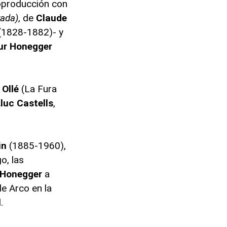
oproducción con
rada)
, de
Claude
(1828-1882)- y
ur Honegger
 Ollé
(La Fura
luc Castells
,
in
(1885-1960),
o, las
 Honegger
a
e Arco en la
.