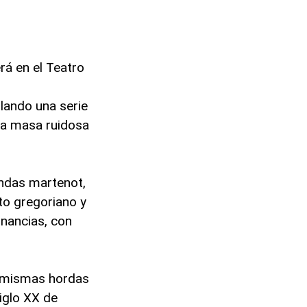
rá en el Teatro
ilando una serie
una masa ruidosa
ondas martenot,
to gregoriano y
sonancias, con
s mismas hordas
iglo XX de