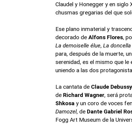
Claudel y Honegger y en siglo 
chusmas gregarias del que solo 
Ese plano inmaterial y trascend
decorado de
Alfons Flores
, p
La demoiselle élue
,
La doncella
para, después de la muerte, uni
serenidad, es el mismo que le 
uniendo a las dos protagonista
La cantata de
Claude Debuss
de
Richard Wagner
, será pro
Shkosa
y un coro de voces fe
Damozel
, de
Dante Gabriel Ro
Fogg Art Museum de la Univers