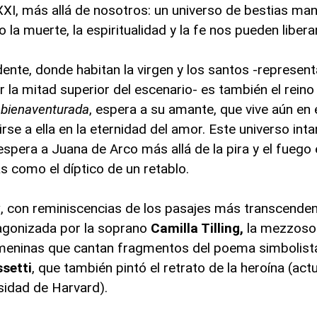
XXI, más allá de nosotros: un universo de bestias ma
la muerte, la espiritualidad y la fe nos pueden liberar
ente, donde habitan la virgen y los santos -represent
or la mitad superior del escenario- es también el reino
 bienaventurada
, espera a su amante, que vive aún en 
rse a ella en la eternidad del amor. Este universo inta
espera a Juana de Arco más allá de la pira y el fuego
s como el díptico de un retablo.
y
, con reminiscencias de los pasajes más transcenden
tagonizada por la soprano
Camilla Tilling,
la mezzoso
meninas que cantan fragmentos del poema simbolis
ssetti
, que también pintó el retrato de la heroína (act
idad de Harvard).