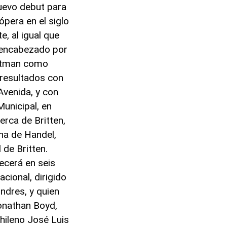
nuevo debut para
ópera en el siglo
e, al igual que
o encabezado por
Gutman como
 resultados con
Avenida, y con
Municipal, en
rca de Britten,
na de Handel,
 de Britten.
ecerá en seis
acional, dirigido
ndres, y quien
Jonathan Boyd,
chileno José Luis