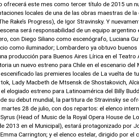
leno ofrecerá este mes como tercer título de 2015 un 
ntaciones locales de una de las obras maestras de la 
(The Rake’s Progress), de Igor Stravinsky. Y nuevament
en escena será responsabilidad de un equipo argentin
ero, con Diego Siliano como escenógrafo, Luciana 
uccio como iluminador; Lombardero ya obtuvo buenos
na producción para Buenos Aires Lírica en el Teatro 
oria un nuevo estreno para Chile en el escenario del 
cenificado las premieres locales de La vuelta de tue
artok, Lady Macbeth de Mtsensk de Shostakovich, Alci
el elogiado estreno para Latinoamérica del Billy Budd
 su debut mundial, la partitura de Stravinsky se ofr
 martes 28 de julio, con dos repartos: el elenco intern
d Syrus (Head of Music de la Royal Opera House de Lo
d de 2013 en el Municipal), estará protagonizado por 
mma Carrington; y el elenco estelar, dirigido por el 