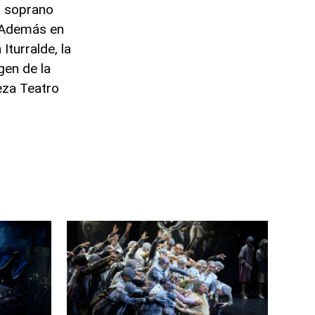
la soprano
. Además en
turralde, la
gen de la
eza Teatro