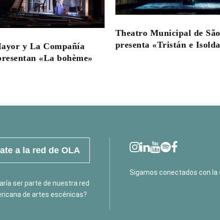
Theatro Municipal de São
presenta «Tristán e Isold
Mayor y La Compañía
presentan «La bohème»
te a la red de OLA
Sigamos conectados con la 
ría ser parte de nuestra red
ricana de artes escénicas?