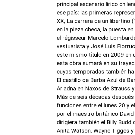
principal escenario lírico chi
ese país: las primeras represe
XX, La carrera de un libertino 
en la pieza checa, la puesta 
el régisseur Marcelo Lombard
vestuarista y José Luis Fiorr
este mismo título en 2009 en u
esta obra sumará en su trayect
cuyas temporadas también ha es
El castillo de Barba Azul de B
Ariadna en Naxos de Strauss y 
Más de seis décadas después de
funciones entre el lunes 20 y el
por el maestro británico Davi
dirigiera también el Billy Bud
Anita Watson, Wayne Tigges y E