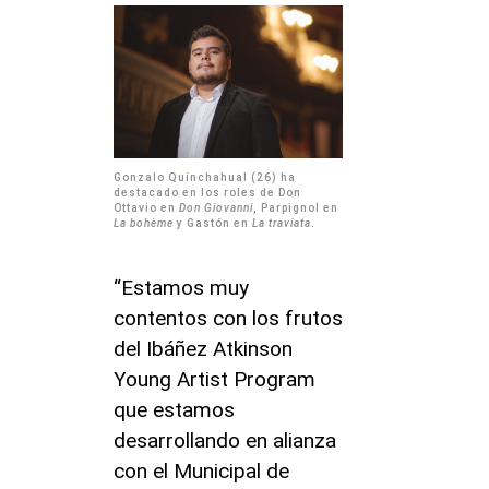
Gonzalo Quinchahual (26) ha
destacado en los roles de Don
Ottavio en
Don Giovanni
, Parpignol en
La bohème
y Gastón en
La traviata
.
“Estamos muy
contentos con los frutos
del Ibáñez Atkinson
Young Artist Program
que estamos
desarrollando en alianza
con el Municipal de