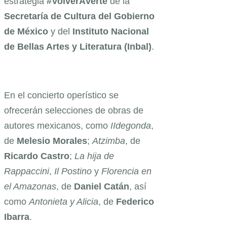
estrategia
#VolverAVerte
de la
Secretaría de Cultura del Gobierno
de México
y del
Instituto Nacional
de Bellas Artes y Literatura
(Inbal)
.
En el concierto operístico se
ofrecerán selecciones de obras de
autores mexicanos, como
IIdegonda
,
de
Melesio Morales
;
Atzimba
, de
Ricardo Castro
;
La hija de
Rappaccini
,
Il Postino
y
Florencia en
el Amazonas
, de
Daniel
Catán
, así
como
Antonieta y Alicia
, de
Federico
Ibarra
.