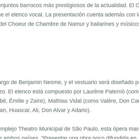
njuntos barrocos más prestigiosos de la actualidad. El C
ne el elenco vocal. La presentación cuenta además con l
as del Choeur de Chambre de Namur y bailarines y músico
cargo de Benjamin Nesme, y el vestuario será diseñado p
çozo. El elenco está compuesto por Laurène Paternò (co
, Émilie y Zaïre), Mathias Vidal (como Valère, Don Car
 Huascar, Ali, Don Alvar y Adario).
mplejo Theatro Municipal de São Paulo, esta ópera ma
e ambos países. “Presentar una obra poco difundida en