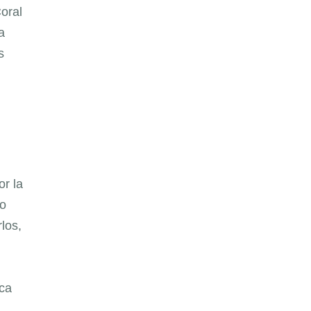
oral
a
s
or la
mo
los,
rca