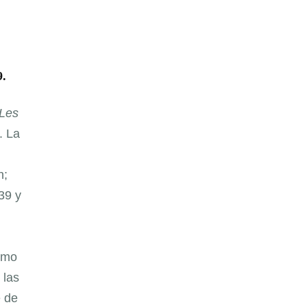
9.
Les
. La
h;
39 y
como
 las
e de