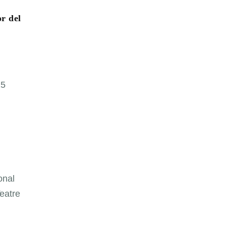
r del
25
onal
eatre