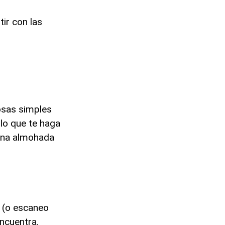
ir con las
osas simples
llo que te haga
 una almohada
(o escaneo
ncuentra.