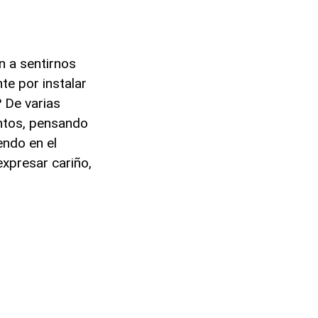
 a sentirnos
e por instalar
 De varias
ntos, pensando
endo en el
xpresar cariño,